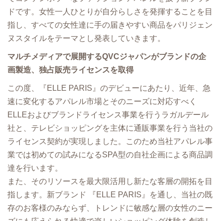
ドです。⼥性⼀⼈ひとりが⾃分らしさを発揮することを⽬
指し、すべての⼥性達に⼿の届きやすい商品をパリジェン
ヌスタイルをテーマとし発表していきます。
マルチメディアで展開するQVCジャパンがブランドの企
画製造、独占販売ライセンスを取得
この度、『ELLE PARIS』のデビューにあたり、近年、急
速に変化するアパレル市場とそのニーズに対応すべく
ELLEおよびブランドライセンス事業を⾏うラガルデール
社と、テレビショッピングを主体に通販事業を⾏う当社の
ライセンス契約が実現しました。このため当社アパレル事
業では初めての試みになるSPA型の⾃社企画による商品調
達を⾏います。
また、そのリソースを最⼤限活⽤し新たな客層の開拓を⽬
指します。新ブランド 『ELLE PARIS』を通し、当社の既
存のお客様のみならず、トレンドに敏感な層の⼥性のニー