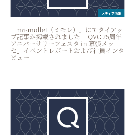
メディア情報
「mi-mollet（ミモレ）」にてタイアッ
プ記事が掲載されました 「QVC 25周年
アニバーサリーフェスタ in 幕張メッ
セ」イベントレポートおよび社員インタ
ビュー