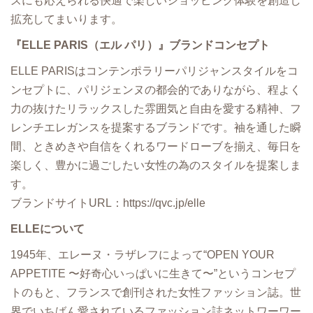
ズにも応えられる快適で楽しいショッピング体験を創造し
拡充してまいります。
『ELLE PARIS（エル パリ）』ブランドコンセプト
ELLE PARISはコンテンポラリーパリジャンスタイルをコ
ンセプトに、パリジェンヌの都会的でありながら、程よく
⼒の抜けたリラックスした雰囲気と⾃由を愛する精神、フ
レンチエレガンスを提案するブランドです。袖を通した瞬
間、ときめきや⾃信をくれるワードローブを揃え、毎⽇を
楽しく、豊かに過ごしたい⼥性の為のスタイルを提案しま
す。
ブランドサイトURL：https://qvc.jp/elle
ELLEについて
1945年、エレーヌ・ラザレフによって“OPEN YOUR
APPETITE 〜好奇⼼いっぱいに⽣きて〜”というコンセプ
トのもと、フランスで創刊された⼥性ファッション誌。世
界でいちばん愛されているファッション誌ネットワーワー