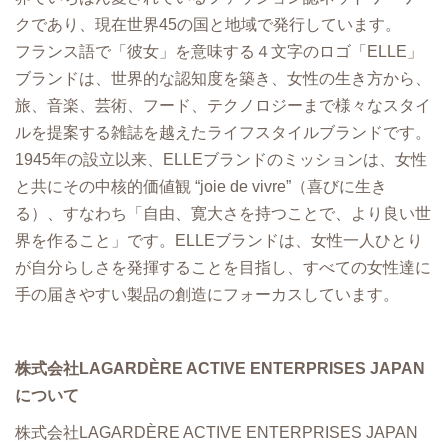
クであり、現在世界45の国と地域で発⾏しています。
フランス語で「彼⼥」を意味する４⽂字のロゴ「ELLE」
ブランドは、世界的な認知度を築き、⼥性の⽣き⽅から、
旅、⾳楽、芸術、フード、テクノロジーまで様々なスタイ
ルを提案する雑誌を越えたライフスタイルブランドです。
1945年の設⽴以来、ELLEブランドのミッションは、⼥性
と共にその中核的価値観 “joie de vivre”（喜びに⽣き
る）、すなわち「⾃由、寛⼤さを持つことで、より良い世
界を作ること」です。ELLEブランドは、⼥性⼀⼈ひとり
が⾃分らしさを発揮することを⽬指し、すべての⼥性達に
⼿の届きやすい製品の創造にフォーカスしています。
株式会社LAGARDÈRE ACTIVE ENTERPRISES JAPAN
について
株式会社LAGARDÈRE ACTIVE ENTERPRISES JAPAN