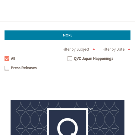
MORE
Filter by Subject
Filter by Date
All
QVC Japan Happenings
All
QVC
Press Releases
Japan
Press
Happenings
Releases