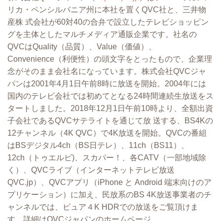
リカ・ペンシルバニア州に本社を置くQVC社と、三井物
産株 式会社が60対40の合弁で設⽴したテレビショッピン
グを主体としたマルチメディア通販企業です。社名の
QVCはQuality（品質）、Value（価値）、
Convenience（利便性）の頭⽂字をとったもので、企業理
念がそのまま会社名になっています。株式会社QVCジャ
パンは2001年4⽉1⽇午前8時に放送を開始。2004年には
国内のテレビ会社では初めてとなる24時間連続⽣放送をス
タートしました。2018年12⽉1⽇午前10時より、全額出資
⼦会社であるQVCサテライトを通じて放 送する、BS4Kの
12チャンネル（4K QVC）で4K放送を開始。QVCの番組
はBSデジタル4ch（BS⽇テレ）、11ch（BS11）、
12ch（トゥエルビ)、スカパー！、各CATV（⼀部地域除
く）、QVCライブ（インターネットテレビ放送
QVC.jp）、QVCアプリ（iPhone と Android 端末向けのア
プリケーション）に加え、⺠放系のBS 4K放送事業者のチ
ャンネルでは、ピュア４K HDRでの放送をご覧頂けま
す。詳細はQVCジャパンのホームページ