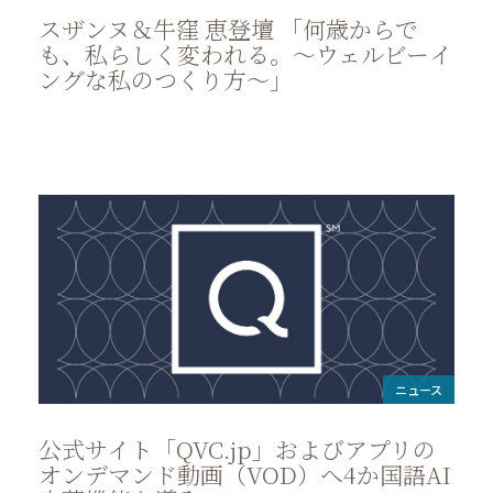
スザンヌ＆牛窪 恵登壇 「何歳からで
も、私らしく変われる。～ウェルビーイ
ングな私のつくり方～」
ニュース
公式サイト「QVC.jp」およびアプリの
オンデマンド動画（VOD）へ4か国語AI