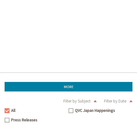
MORE
Filter by Subject
Filter by Date
All
QVC Japan Happenings
All
QVC
Press Releases
Japan
Press
Happenings
Releases