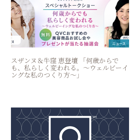
ニュース
スザンヌ＆牛窪 恵登壇 「何歳からで
も、私らしく変われる。～ウェルビーイ
ングな私のつくり方～」