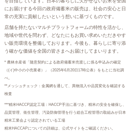
を目指しています。日本の暮らしに欠かせないお米を全国
にお届けする今回の政府備蓄米の販売は、社会の安心と日
常の充実に貢献したいという想いに基づくものです。
店舗を持たないマルチプラットフォームの特性を活かし、
地域や世代を問わず、どなたにもお買い求めいただきやす
い販売環境を整備しております。今後も、暮らしに寄り添
う確かな価値を全国の皆さまへお届けしてまいります。
* 農林水産省「随意契約による政府備蓄米売渡しに係る申込みの確定
（(イ)中小の小売業者）」（2025年6月20日17時公表）をもとに当社調
べ。
**メッシュチェック：金属網を通して、異物混入や品質変化を確認する
検査
***精米HACCP認定工場：HACCP手法に基づき、精米の安全を確保し、
品質管理、衛生管理、汚染防御管理を行う総合工程管理の取組みが日本
精米工業会より認定されている工場
精米HACCAPについての詳細は、公式サイトをご確認ください。