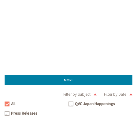
MORE
Filter by Subject
Filter by Date
All
QVC Japan Happenings
All
QVC
Press Releases
Japan
Press
Happenings
Releases