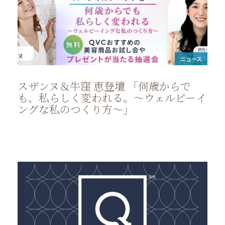
ニュース
スザンヌ＆牛窪 恵登壇 「何歳からで
も、私らしく変われる。～ウェルビーイ
ングな私のつくり方～」