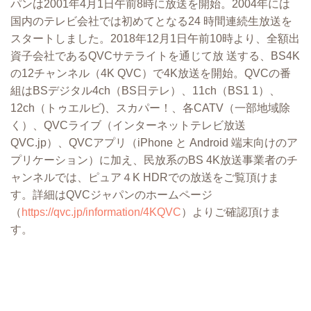
パンは2001年4⽉1⽇午前8時に放送を開始。2004年には
国内のテレビ会社では初めてとなる24 時間連続⽣放送を
スタートしました。2018年12⽉1⽇午前10時より、全額出
資⼦会社であるQVCサテライトを通じて放 送する、BS4K
の12チャンネル（4K QVC）で4K放送を開始。QVCの番
組はBSデジタル4ch（BS⽇テレ）、11ch（BS1 1）、
12ch（トゥエルビ)、スカパー！、各CATV（⼀部地域除
く）、QVCライブ（インターネットテレビ放送
QVC.jp）、QVCアプリ（iPhone と Android 端末向けのア
プリケーション）に加え、⺠放系のBS 4K放送事業者のチ
ャンネルでは、ピュア４K HDRでの放送をご覧頂けま
す。詳細はQVCジャパンのホームページ
（
https://qvc.jp/information/4KQVC
）よりご確認頂けま
す。