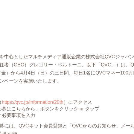
を中⼼としたマルチメディア通販企業の株式会社QVCジャパ
任者（CEO）グレゴリー・ベルトーニ、以下「QVC」）は、Q
日（金）から4月4日（日）の三日間、毎日1名にQVCマネー100万
ンペーンを実施いたします。
（
https://qvc.jp/information/20th
）にアクセス
募はこちらから」ボタンをクリック or タップ
に必要事項を入力
募には、QVCネット会員登録と「QVCからのお知らせ」メー
応募可能