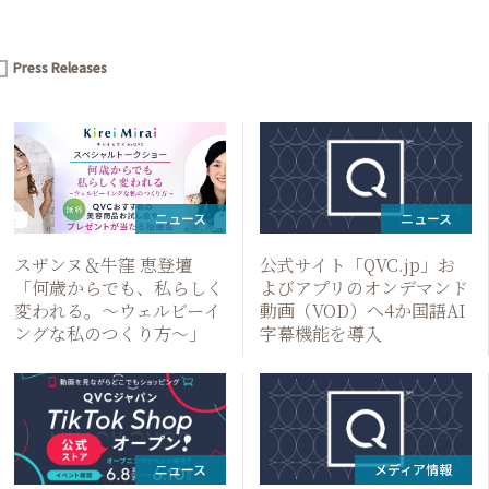
Press Releases
ress
eleases
ニュース
ニュース
スザンヌ＆牛窪 恵登壇
公式サイト「QVC.jp」お
「何歳からでも、私らしく
よびアプリのオンデマンド
変われる。～ウェルビーイ
動画（VOD）へ4か国語AI
ングな私のつくり方～」
字幕機能を導入
ニュース
メディア情報