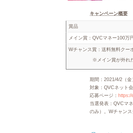
キャンペーン概要
賞品
メイン賞：QVCマネー100万
Wチャンス賞：送料無料クー
※メイン賞が外れ
期間：2021/4/2（
対象：QVCネット
応募ページ：
https:/
当選発表：QVCマネ
のみ）。Wチャンス