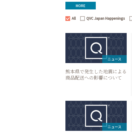
MORE
All
QVC Japan Happenings
All
QVC
P
Japan
R
Happenings
ニュース
熊本県で発生した地震による
商品配送への影響について
ニュース