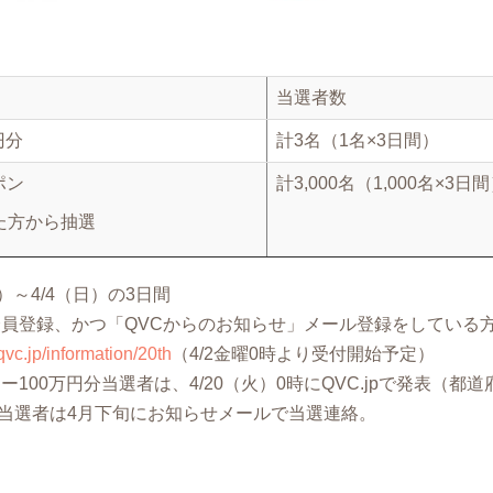
当選者数
円分
計3名（1名×3日間）
ポン
計3,000名（1,000名×3日
た方から抽選
金）～4/4（日）の3日間
会員登録、かつ「QVCからのお知らせ」メール登録をしている
/qvc.jp/information/20th
（4/2金曜0時より受付開始予定）
ー100万円分当選者は、4/20（火）0時にQVC.jpで発表（都
当選者は4月下旬にお知らせメールで当選連絡。