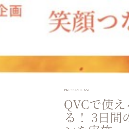
PRESS RELEASE
QVCで使え
る！ 3日間