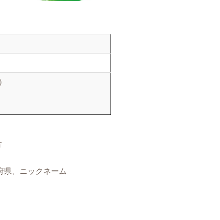
間）
方
道府県、ニックネーム