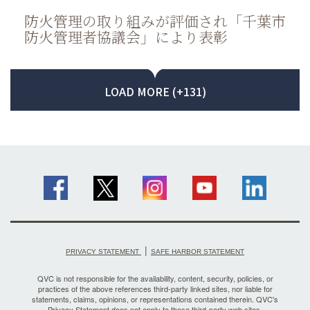
防火管理の取り組みが評価され「千葉市
防火管理者協議会」により表彰
LOAD MORE (+131)
|
PRIVACY STATEMENT
SAFE HARBOR STATEMENT
QVC is not responsible for the availability, content, security, policies, or
practices of the above references third-party linked sites, nor liable for
statements, claims, opinions, or representations contained therein. QVC's
Privacy Statement does not apply to these third-party web sites.