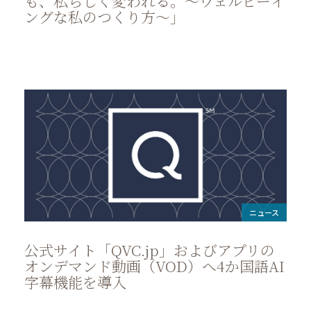
も、私らしく変われる。～ウェルビーイ
ングな私のつくり方～」
ニュース
公式サイト「QVC.jp」およびアプリの
オンデマンド動画（VOD）へ4か国語AI
字幕機能を導入