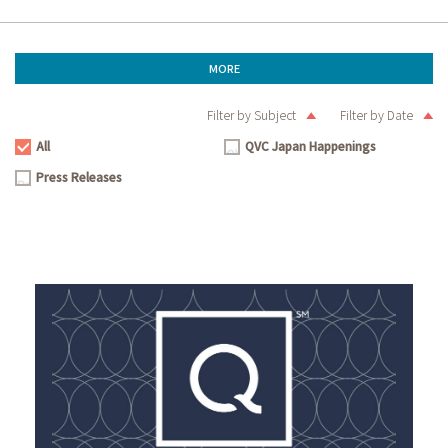
MORE
Filter by Subject
Filter by Date
All
QVC Japan Happenings
All
QVC
Press Releases
Japan
Press
Happenings
Releases