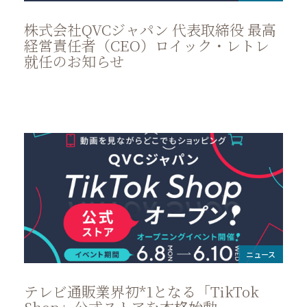
株式会社QVCジャパン 代表取締役 最高
経営責任者（CEO）ロイック・レトレ
就任のお知らせ
ニュース
テレビ通販業界初*1となる「TikTok