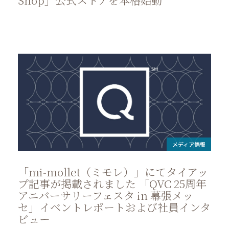
Shop」公式ストアを本格始動
メディア情報
「mi-mollet（ミモレ）」にてタイアッ
プ記事が掲載されました 「QVC 25周年
アニバーサリーフェスタ in 幕張メッ
セ」イベントレポートおよび社員インタ
ビュー