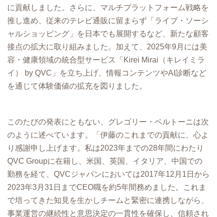
に貢献しました。さらに、マルチプラットフォーム戦略を
推し進め、従来のテレビ通販に留まらず「ライブ・ソーシ
ャルショッピング」を日本でも展開するなど、新たな顧客
接点の拡大に取り組みました。加えて、2025年9月には美
容・健康領域の統合型サービス「Kirei Mirai（キレイミラ
イ） by QVC」を立ち上げ、情報コンテンツやAI診断など
を通じて体験価値の拡充を図りました。
このたびの発表にともない、グレゴリー・ベルトーニは次
のように述べています。「伊藤のこれまでの貢献に、心よ
り感謝申し上げます。私は2023年までの28年間にわたり
QVC Groupに在籍し、米国、英国、イタリア、中国での
勤務を経て、QVCジャパンにおいては2017年12月1日から
2023年3月31日までCEO職を約5年間務めました。これま
で培ってきた知見を生かしチームと緊密に連携しながら、
事業運営の継続性と意思決定の一貫性を確保し、信頼され