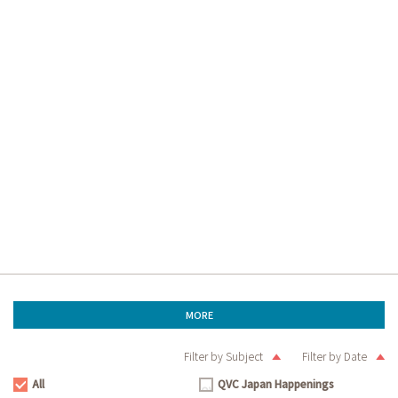
MORE
Filter by Subject
Filter by Date
All
QVC Japan Happenings
All
QVC