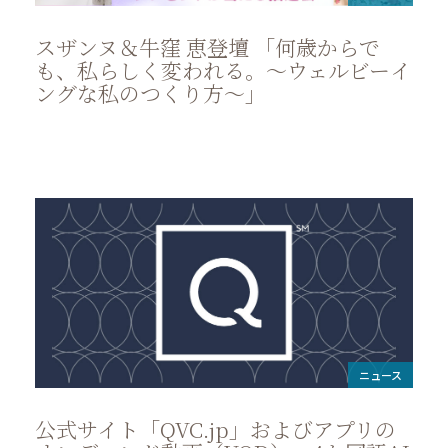
スザンヌ＆牛窪 恵登壇 「何歳からで
も、私らしく変われる。～ウェルビーイ
ングな私のつくり方～」
ニュース
公式サイト「QVC.jp」およびアプリの