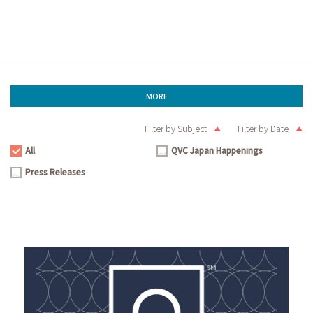
MORE
Filter by Subject
Filter by Date
All
QVC Japan Happenings
All
QVC
Press Releases
Japan
Press
Happenings
Releases