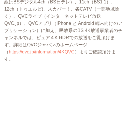
組はBSデジタル4ch（BS⽇テレ）、11ch（BS1 1）、
12ch（トゥエルビ)、スカパー！、各CATV（⼀部地域除
く）、QVCライブ（インターネットテレビ放送
QVC.jp）、QVCアプリ（iPhone と Android 端末向けのア
プリケーション）に加え、⺠放系のBS 4K放送事業者のチ
ャンネルでは、ピュア４K HDRでの放送をご覧頂けま
す。詳細はQVCジャパンのホームページ
（
https://qvc.jp/information/4KQVC
）よりご確認頂けま
す。