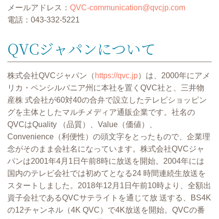
メールアドレス：
QVC-communication@qvcjp.com
電話：043-332-5221
QVCジャパンについて
株式会社QVCジャパン（
https://qvc.jp
）は、2000年にアメ
リカ・ペンシルバニア州に本社を置くQVC社と、三井物
産株 式会社が60対40の合弁で設⽴したテレビショッピン
グを主体としたマルチメディア通販企業です。社名の
QVCはQuality （品質）、Value（価値）、
Convenience（利便性）の頭⽂字をとったもので、企業理
念がそのまま会社名になっています。株式会社QVCジャ
パンは2001年4⽉1⽇午前8時に放送を開始。2004年には
国内のテレビ会社では初めてとなる24 時間連続⽣放送を
スタートしました。2018年12⽉1⽇午前10時より、全額出
資⼦会社であるQVCサテライトを通じて放 送する、BS4K
の12チャンネル（4K QVC）で4K放送を開始。QVCの番