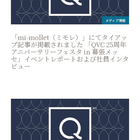
メディア情報
「mi-mollet（ミモレ）」にてタイアッ
プ記事が掲載されました 「QVC 25周年
アニバーサリーフェスタ in 幕張メッ
セ」イベントレポートおよび社員インタ
ビュー