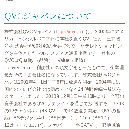
QVCジャパンについて
株式会社QVCジャパン（
https://qvc.jp
）は、2000年にアメ
リカ・ペンシルバニア州に本社を置くQVC社と、三井物
産株 式会社が60対40の合弁で設⽴したテレビショッピン
グを主体としたマルチメディア通販企業です。社名の
QVCはQuality （品質）、Value（価値）、
Convenience（利便性）の頭⽂字をとったもので、企業理
念がそのまま会社名になっています。株式会社QVCジャ
パンは2001年4⽉1⽇午前8時に放送を開始。2004年には
国内のテレビ会社では初めてとなる24 時間連続⽣放送を
スタートしました。2018年12⽉1⽇午前10時より、全額出
資⼦会社であるQVCサテライトを通じて放 送する、BS4K
の12チャンネル（4K QVC）で4K放送を開始。QVCの番
組はBSデジタル4ch（BS⽇テレ）、11ch（BS1 1）、
12ch（トゥエルビ)、スカパー！、各CATV（⼀部地域除