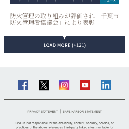
防火管理の取り組みが評価され「千葉市
防火管理者協議会」により表彰
LOAD MORE (+131)
|
PRIVACY STATEMENT
SAFE HARBOR STATEMENT
QVC is not responsible for the availability, content, security, policies, or
practices of the above references third-party linked sites, nor liable for