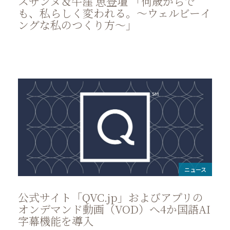
スザンヌ＆牛窪 恵登壇 「何歳からで
も、私らしく変われる。～ウェルビーイ
ングな私のつくり方～」
ニュース
公式サイト「QVC.jp」およびアプリの
オンデマンド動画（VOD）へ4か国語AI
字幕機能を導入