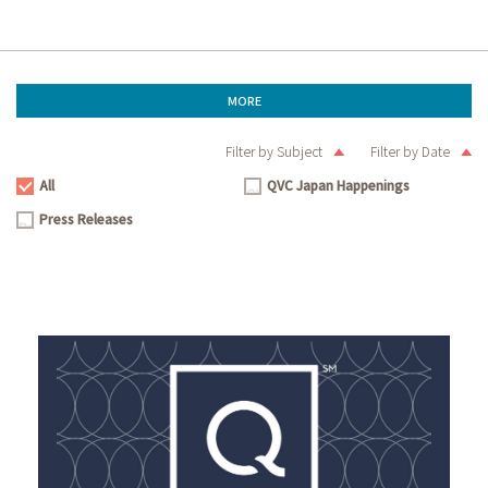
MORE
Filter by Subject
Filter by Date
All
QVC Japan Happenings
All
QVC
Press Releases
Japan
Press
Happenings
Releases