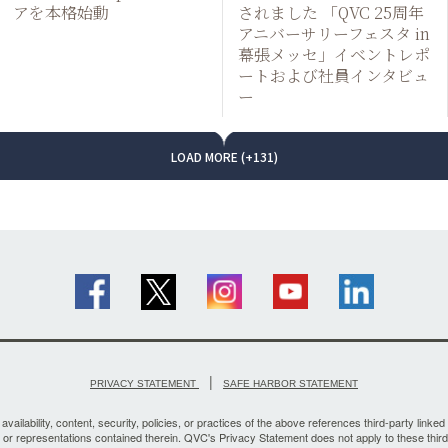
アを本格始動
されました 「QVC 25周年
アニバーサリーフェスタ in
幕張メッセ」イベントレポ
ートおよび社員インタビュ
ー
LOAD MORE (+131)
|
PRIVACY STATEMENT
SAFE HARBOR STATEMENT
vailability, content, security, policies, or practices of the above references third-party linked 
, or representations contained therein. QVC's Privacy Statement does not apply to these third