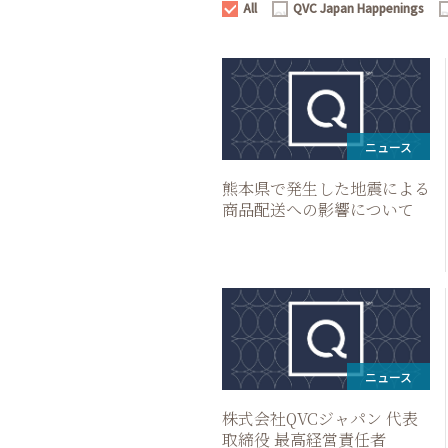
All
QVC Japan Happenings
All
QVC
P
Japan
R
Happenings
ニュース
熊本県で発生した地震による
商品配送への影響について
ニュース
株式会社QVCジャパン 代表
取締役 最高経営責任者