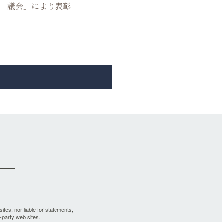
議会」により表彰
sites, nor liable for statements,
-party web sites.