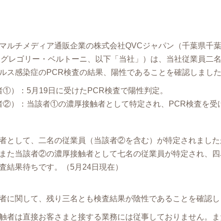
マルチメディア通販企業の株式会社QVCジャパン（千葉県千
）グレゴリー・ベルトーニ、以下「当社」）は、当社従業員二
ルス感染症のPCR検査の結果、陽性であることを確認しまし
①）：5月19日に受けたPCR検査で陽性判定。
者②）：当該者①の濃厚接触者として特定され、PCR検査を受け
者として、二名の従業員（当該者②を含む）が特定されました
また当該者②の濃厚接触者として七名の従業員が特定され、四
査結果待ちです。（5月24日現在）
者に関して、残り三名とも検査結果が陰性であることを確認し
触者は直接お客さまと接する業務には従事しておりません。ま