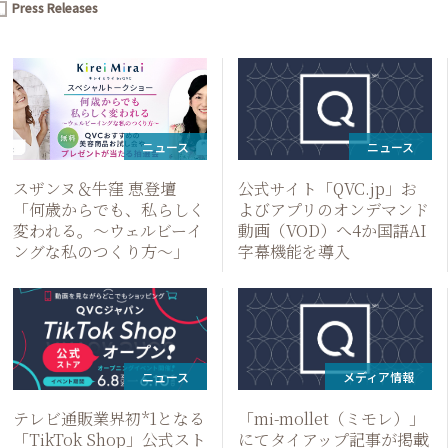
Press Releases
ress
eleases
ニュース
ニュース
スザンヌ＆牛窪 恵登壇
公式サイト「QVC.jp」お
「何歳からでも、私らしく
よびアプリのオンデマンド
変われる。～ウェルビーイ
動画（VOD）へ4か国語AI
ングな私のつくり方～」
字幕機能を導入
ニュース
メディア情報
テレビ通販業界初*1となる
「mi-mollet（ミモレ）」
「TikTok Shop」公式スト
にてタイアップ記事が掲載